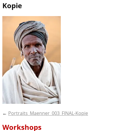
Kopie
Post
←
Portraits_Maenner_003_FINAL-Kopie
navigation
Workshops