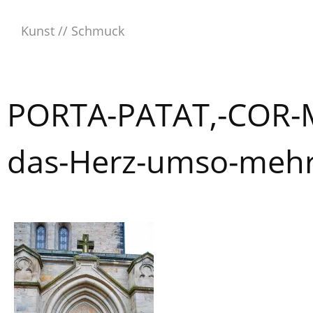
Skip
to
Kunst // Schmuck
content
PORTA-PATAT,-COR-MA
das-Herz-umso-mehr