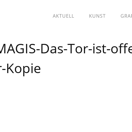
AKTUELL
KUNST
GRA
GIS-Das-Tor-ist-offe
-Kopie