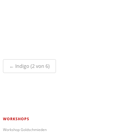
Post
←
Indigo (2 von 6)
navigation
WORKSHOPS
Workshop Goldschmieden