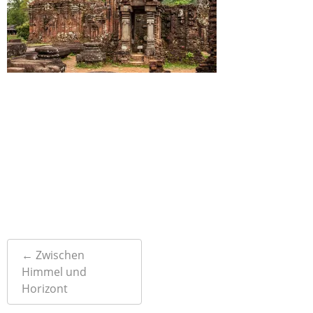
Post
←
Zwischen
navigation
Himmel und
Horizont