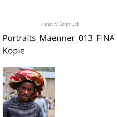
Skip
to
content
Kunst // Schmuck
Portraits_Maenner_013_FINA
Kopie