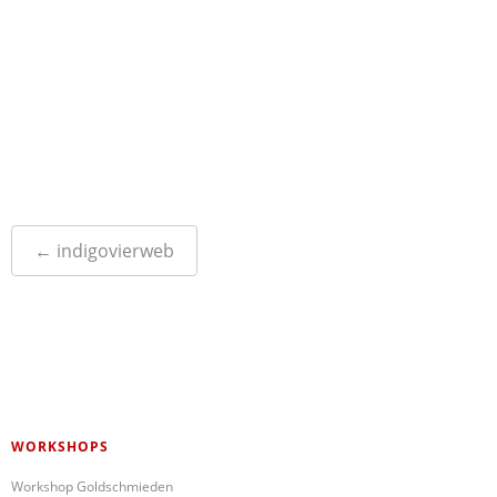
Post
←
indigovierweb
navigation
WORKSHOPS
Workshop Goldschmieden