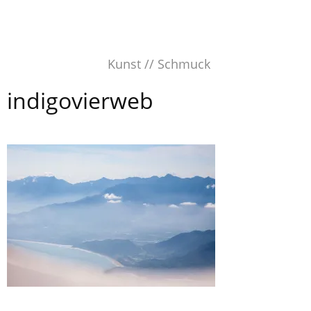
Skip
to
content
Kunst // Schmuck
indigovierweb