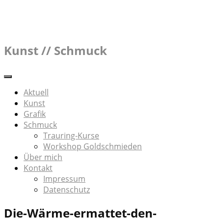
Skip
to
content
Kunst // Schmuck
Aktuell
Kunst
Grafik
Schmuck
Trauring-Kurse
Workshop Goldschmieden
Über mich
Kontakt
Impressum
Datenschutz
Die-Wärme-ermattet-den-