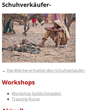
Schuhverkäufer-
Post
←
Die-Wärme-ermattet-den-Schuhverkäufer-
navigation
Workshops
Workshop Goldschmieden
Trauring-Kurse