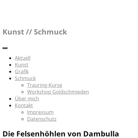
Skip
to
content
Kunst // Schmuck
Aktuell
Kunst
Grafik
Schmuck
Trauring-Kurse
Workshop Goldschmieden
Über mich
Kontakt
Impressum
Datenschutz
Die Felsenhöhlen von Dambulla